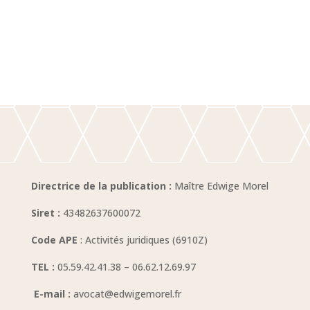
Directrice de la publication :
Maître
Edwige Morel
Siret :
43482637600072
Code APE
:
Activités juridiques (6910Z)
TEL :
05.59.42.41.38 – 06.62.12.69.97
E-mail :
avocat@edwigemorel.fr